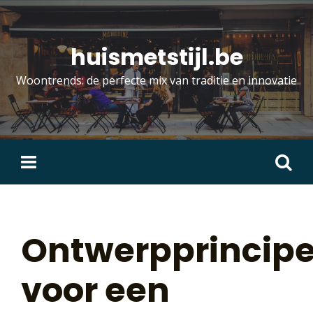
Skip
to
content
huismetstijl.be
Woontrends: de perfecte mix van traditie en innovatie
Zoeken
naar:
Ontwerpprincip
voor een