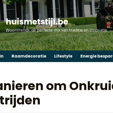
huismetstijl.be
Woontrends: de perfecte mix van traditie en innovatie
in
Raamdecoratie
Lifestyle
Energie bespa
anieren om Onkrui
trijden