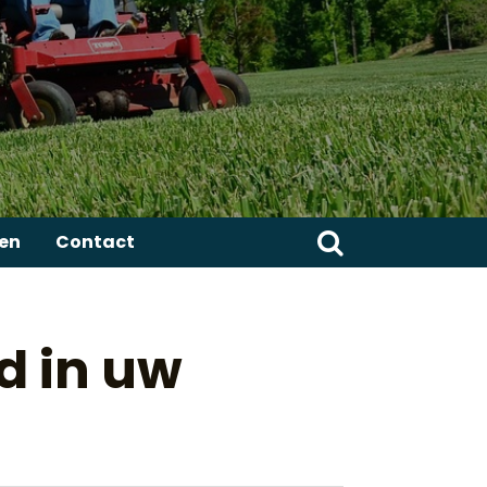
Zoeken
ren
Contact
naar:
d in uw