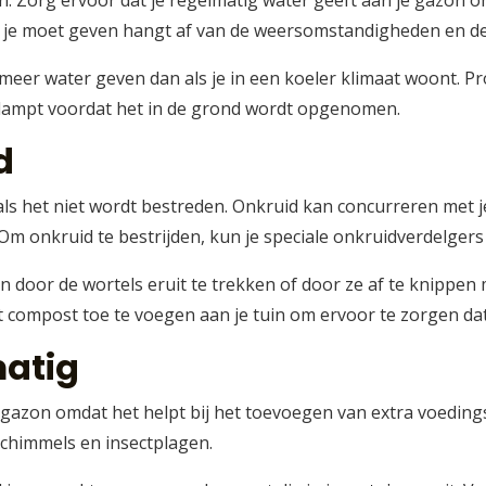
n. Zorg ervoor dat je regelmatig water geeft aan je gazon 
r je moet geven hangt af van de weersomstandigheden en de t
 meer water geven dan als je in een koeler klimaat woont. 
rdampt voordat het in de grond wordt opgenomen.
d
als het niet wordt bestreden. Onkruid kan concurreren met j
 Om onkruid te bestrijden, kun je speciale onkruidverdelgers
 door de wortels eruit te trekken of door ze af te knippen
 compost toe te voegen aan je tuin om ervoor te zorgen dat 
matig
nd gazon omdat het helpt bij het toevoegen van extra voedi
schimmels en insectplagen.