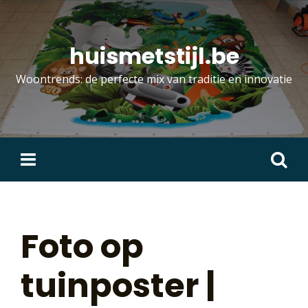
Skip
to
content
huismetstijl.be
Woontrends: de perfecte mix van traditie en innovatie
Zoeken
naar:
Foto op
tuinposter |