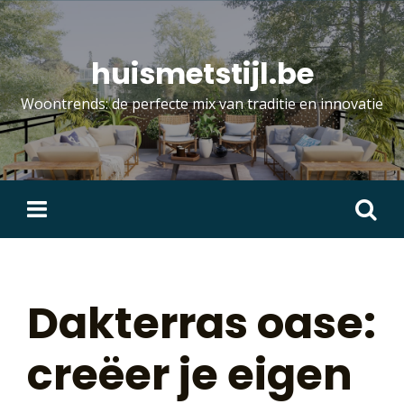
Skip
to
content
huismetstijl.be
Woontrends: de perfecte mix van traditie en innovatie
Zoeken
naar:
Dakterras oase:
creëer je eigen