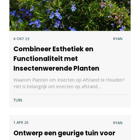
4 OKT 23
RYAN
Combineer Esthetiek en
Functionaliteit met
Insectenwerende Planten
Waarom Planten om Insecten op Afstand te Houden?
Het is belangrijk om insecten op afstand…
TUIN
1 APR 26
RYAN
Ontwerp een geurige tuin voor