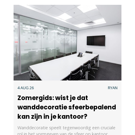
4 AUG 26
RYAN
Zomergids: wist je dat
wanddecoratie sfeerbepalend
kan zijn in je kantoor?
Wanddecoratie speelt tegenwoordig een cruciale
rol in het vormgeven van de sfeer op kantoor.