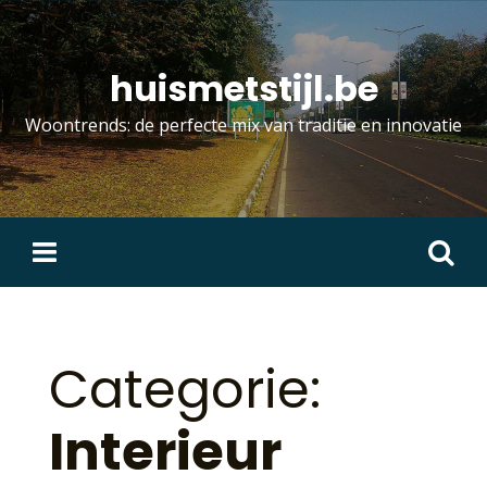
Skip
to
content
huismetstijl.be
Woontrends: de perfecte mix van traditie en innovatie
Zoeken
naar:
Categorie:
Interieur