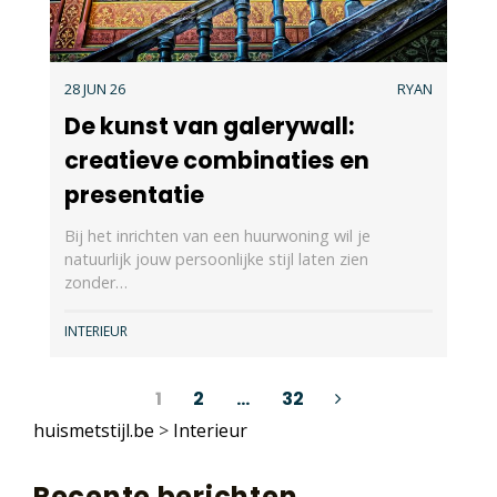
28 JUN 26
RYAN
De kunst van galerywall:
creatieve combinaties en
presentatie
Bij het inrichten van een huurwoning wil je
natuurlijk jouw persoonlijke stijl laten zien
zonder…
INTERIEUR
Berichten
1
2
…
32
huismetstijl.be
>
Interieur
paginering
Recente berichten