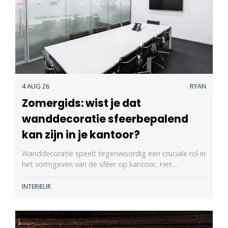
4 AUG 26
RYAN
Zomergids: wist je dat
wanddecoratie sfeerbepalend
kan zijn in je kantoor?
Wanddecoratie speelt tegenwoordig een cruciale rol in
het vormgeven van de sfeer op kantoor. Het…
INTERIEUR