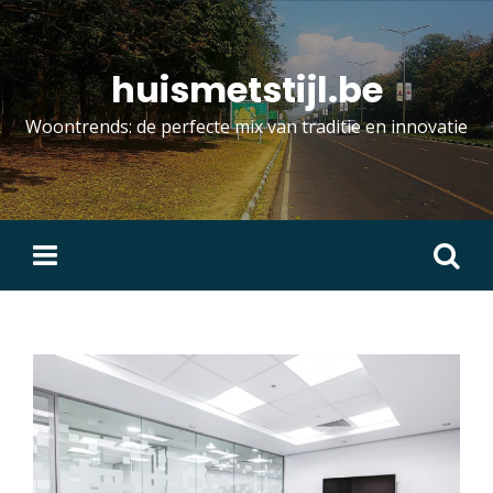
Skip
to
content
huismetstijl.be
Woontrends: de perfecte mix van traditie en innovatie
Zoeken
naar: