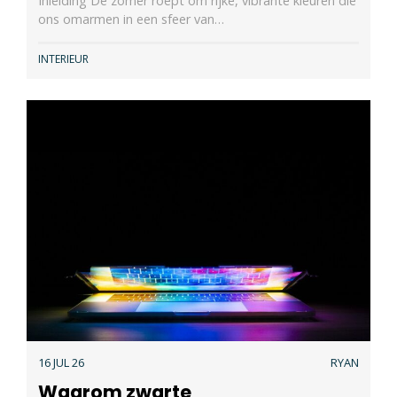
Inleiding De zomer roept om rijke, vibrante kleuren die
ons omarmen in een sfeer van…
INTERIEUR
16 JUL 26
RYAN
Waarom zwarte