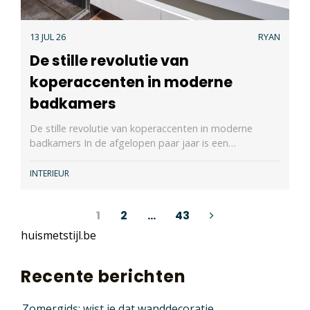
13 JUL 26
RYAN
De stille revolutie van
koperaccenten in moderne
badkamers
De stille revolutie van koperaccenten in moderne
badkamers In de afgelopen paar jaar is een…
INTERIEUR
Berichten
1
2
…
43
huismetstijl.be
paginering
Recente berichten
Zomergids: wist je dat wanddecoratie