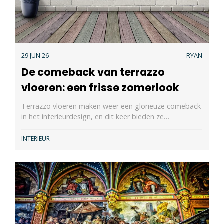
29 JUN 26
RYAN
De comeback van terrazzo
vloeren: een frisse zomerlook
Terrazzo vloeren maken weer een glorieuze comeback
in het interieurdesign, en dit keer bieden ze…
INTERIEUR