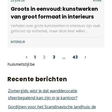
25 JUN 26
RYAN
Groots in eenvoud: kunstwerken
van groot formaat in interieurs
Verhalen over grote kunstwerken in interieurs zijn vaak
gefocust op esthetiek, maar deze keer willen…
INTERIEUR
Berichten
1
2
3
…
43
huismetstijl.be
paginering
Recente berichten
Zomergids: wist je dat wanddecoratie
sfeerbepalend kan zijn in je kantoor?
Gordijnen voor het Scandinavische landhuis: de