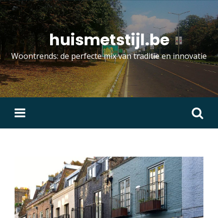
Skip
to
content
huismetstijl.be
Woontrends: de perfecte mix van traditie en innovatie
Zoeken
naar: