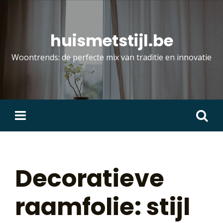
Skip
to
content
huismetstijl.be
Woontrends: de perfecte mix van traditie en innovatie
Zoeken
naar:
Decoratieve
raamfolie: stijl