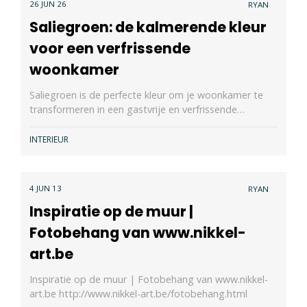
26 JUN 26
RYAN
Saliegroen: de kalmerende kleur
voor een verfrissende
woonkamer
Saliegroen is de perfecte kleur om je woonkamer te
transformeren in een gastvrije en verfrissende…
INTERIEUR
4 JUN 13
RYAN
Inspiratie op de muur |
Fotobehang van www.nikkel-
art.be
Inspiratie op de muur | Fotobehang van www.nikkel-
art.be http://www.nikkel-art.be/fotobehang.html