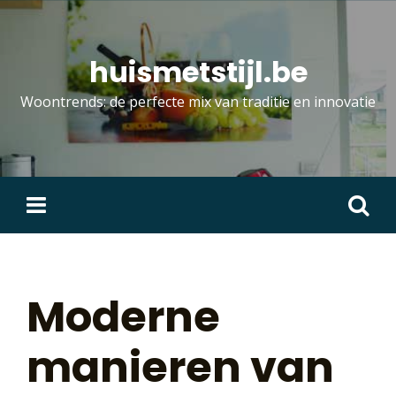
Skip
to
content
huismetstijl.be
Woontrends: de perfecte mix van traditie en innovatie
Zoeken
naar:
Moderne
manieren van