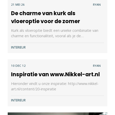
21 MEI 26
RYAN
De charme van kurk als
vloeroptie voor de zomer
Kurk als vloeroptie biedt een unieke combinatie van
charme en functionaliteit, vooral als je de…
INTERIEUR
10 DEC 12
RYAN
Inspiratie van www.Nikkel-art.nl
Hieronder vindt u onze inspiratie: http://www.nikkel-
art.nl/content/20-inspiratie
INTERIEUR