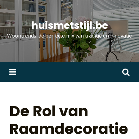
Skip
to
content
huismetstijl.be
Woontrends: de perfecte mix van traditie en innovatie
Zoeken
naar:
De Rol van
Raamdecoratie