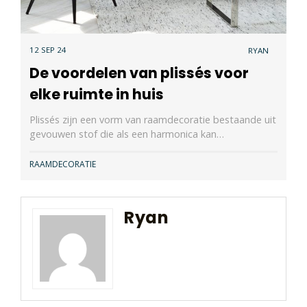
12 SEP 24
RYAN
De voordelen van plissés voor
elke ruimte in huis
Plissés zijn een vorm van raamdecoratie bestaande uit
gevouwen stof die als een harmonica kan…
RAAMDECORATIE
Ryan