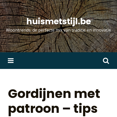
Skip
to
content
huismetstijl.be
Woontrends: de perfecte mix van traditie en innovatie
Zoeken
naar:
Gordijnen met
patroon – tips