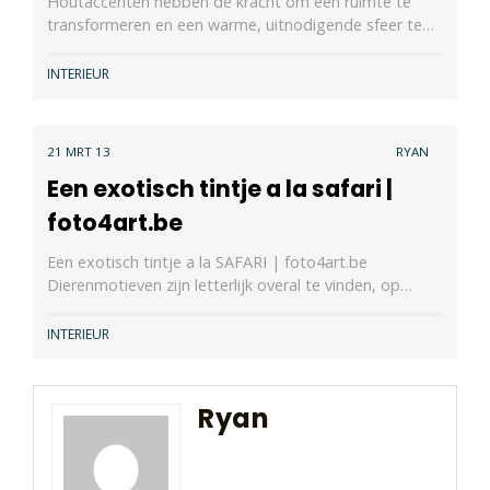
Houtaccenten hebben de kracht om een ruimte te
transformeren en een warme, uitnodigende sfeer te…
INTERIEUR
21 MRT 13
RYAN
Een exotisch tintje a la safari |
foto4art.be
Een exotisch tintje a la SAFARI | foto4art.be
Dierenmotieven zijn letterlijk overal te vinden, op…
INTERIEUR
Ryan