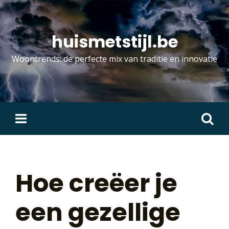
Skip
to
content
huismetstijl.be
Woontrends: de perfecte mix van traditie en innovatie
Zoeken
naar:
Hoe creëer je
een gezellige