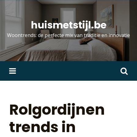
Skip
to
content
huismetstijl.be
Woontrends: de perfecte mix van traditie en innovatie
Zoeken
naar:
Rolgordijnen
trends in