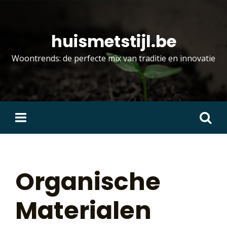
Skip
to
content
huismetstijl.be
Woontrends: de perfecte mix van traditie en innovatie
Zoeken
naar:
Organische
Materialen