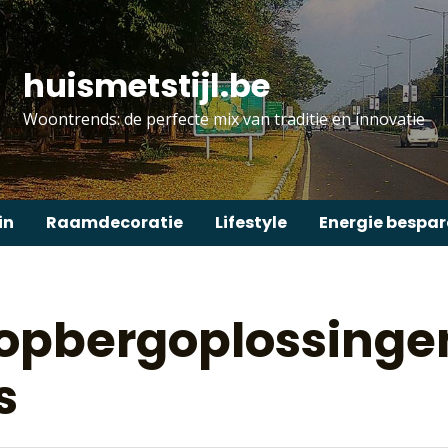
huismetstijl.be
Woontrends: de perfecte mix van traditie en innovatie
in
Raamdecoratie
Lifestyle
Energie bespa
opbergoplossingen
s