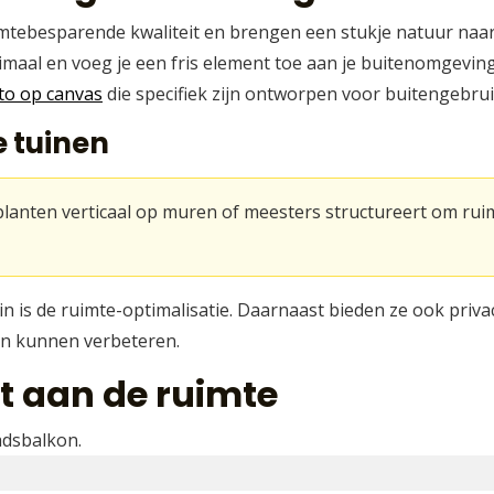
mtebesparende kwaliteit en brengen een stukje natuur naar j
imaal en voeg je een fris element toe aan je buitenomgevin
to op canvas
die specifiek zijn ontworpen voor buitengebrui
e tuinen
planten verticaal op muren of meesters structureert om ruimt
uin is de ruimte-optimalisatie. Daarnaast bieden ze ook priv
kon kunnen verbeteren.
 aan de ruimte