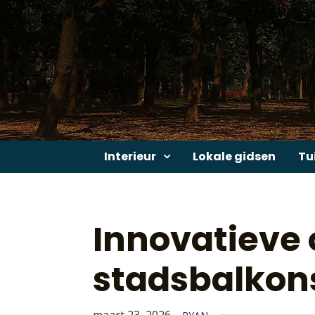
Skip
to
content
Interieur
Lokale gidsen
Tu
Innovatieve 
stadsbalkon
maart 23, 2026