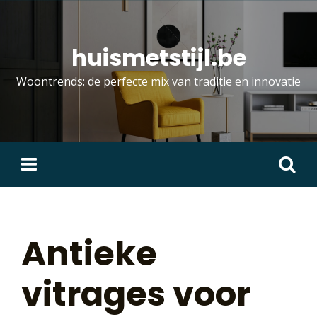
Skip
to
content
huismetstijl.be
Woontrends: de perfecte mix van traditie en innovatie
Zoeken
naar:
Antieke
vitrages voor