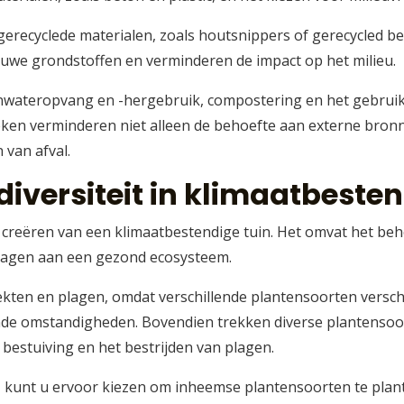
gerecyclede materialen, zoals houtsnippers of gerecycled b
uwe grondstoffen en verminderen de impact op het milieu.
nwateropvang en -hergebruik, compostering en het gebruik
eken verminderen niet alleen de behoefte aan externe bron
 van afval.
diversiteit in klimaatbeste
het creëren van een klimaatbestendige tuin. Het omvat het b
jdragen aan een gezond ecosysteem.
ziekten en plagen, omdat verschillende plantensoorten vers
nde omstandigheden. Bovendien trekken diverse plantensoor
 bestuiving en het bestrijden van plagen.
n, kunt u ervoor kiezen om inheemse plantensoorten te plan