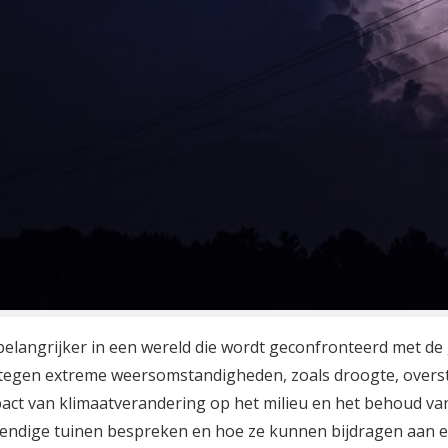
elangrijker in een wereld die wordt geconfronteerd met de
 tegen extreme weersomstandigheden, zoals droogte, overs
act van klimaatverandering op het milieu en het behoud van de
stendige tuinen bespreken en hoe ze kunnen bijdragen aan