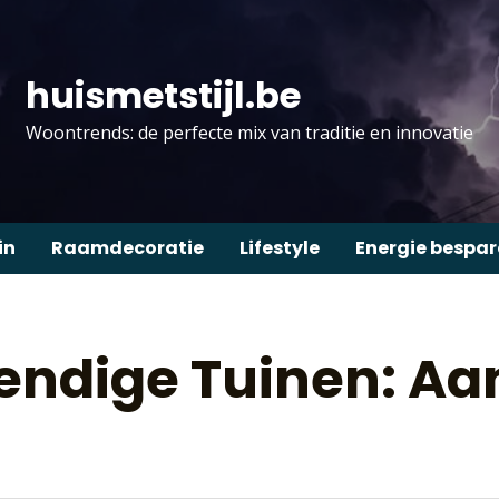
huismetstijl.be
Woontrends: de perfecte mix van traditie en innovatie
in
Raamdecoratie
Lifestyle
Energie bespa
endige Tuinen: A
t