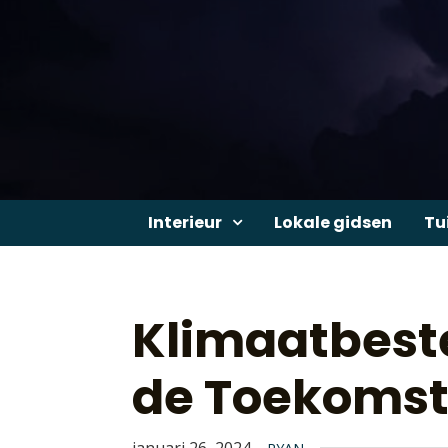
Skip
to
content
Interieur
Lokale gidsen
Tu
Klimaatbest
de Toekoms
januari 26, 2024