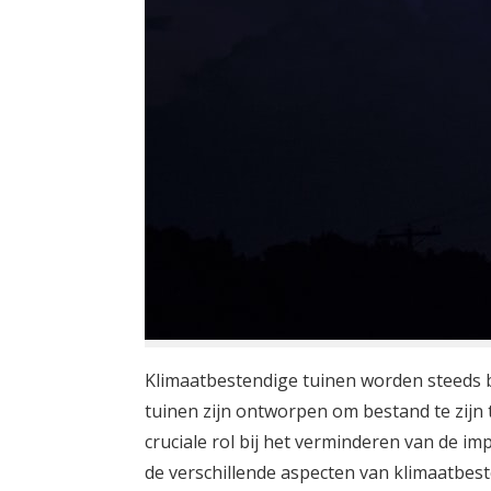
Klimaatbestendige tuinen worden steeds b
tuinen zijn ontworpen om bestand te zijn
cruciale rol bij het verminderen van de imp
de verschillende aspecten van klimaatbe