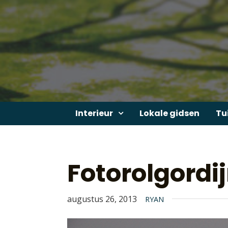
Skip
to
content
Interieur
Lokale gidsen
Tu
Fotorolgord
augustus 26, 2013
RYAN