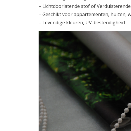
– Lichtdoorlatende stof of Verduisterende
– Geschikt voor appartementen, huizen, w
– Levendige kleuren, UV-bestendigheid