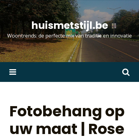
Skip
to
content
huismetstijl.be
Woontrends: de perfecte mix van traditie en innovatie
Zoeken
naar:
Fotobehang op
uw maat | Rose