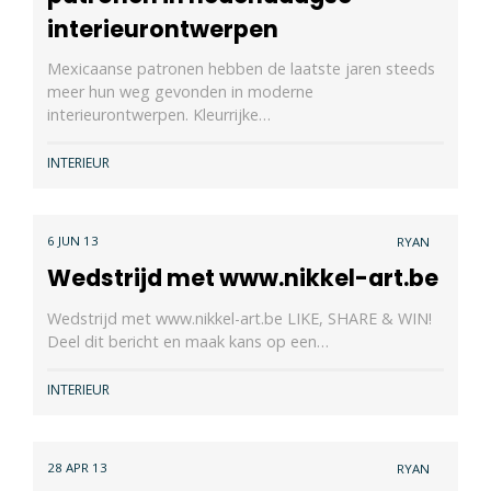
interieurontwerpen
Mexicaanse patronen hebben de laatste jaren steeds
meer hun weg gevonden in moderne
interieurontwerpen. Kleurrijke…
INTERIEUR
6 JUN 13
RYAN
Wedstrijd met www.nikkel-art.be
Wedstrijd met www.nikkel-art.be LIKE, SHARE & WIN!
Deel dit bericht en maak kans op een…
INTERIEUR
28 APR 13
RYAN