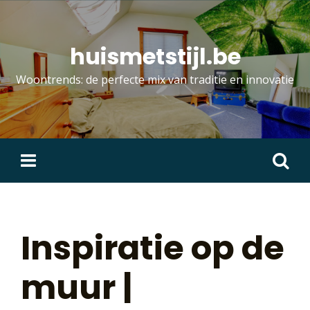
Skip
to
content
huismetstijl.be
Woontrends: de perfecte mix van traditie en innovatie
Zoeken
naar:
Inspiratie op de
muur |