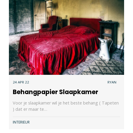
24 APR 22
RYAN
Behangpapier Slaapkamer
Voor je slaapkamer wil je het beste behang ( Tapeten
) dat er maar te…
INTERIEUR