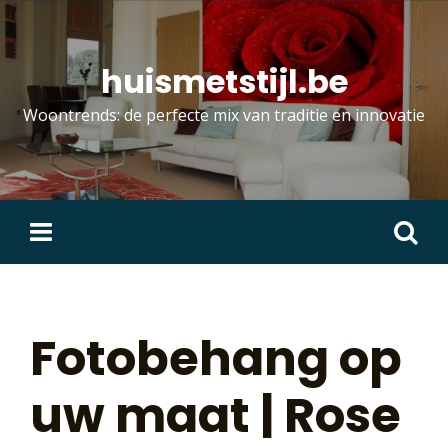
Skip
to
content
huismetstijl.be
Woontrends: de perfecte mix van traditie en innovatie
Zoeken
naar:
Fotobehang op
uw maat | Rose