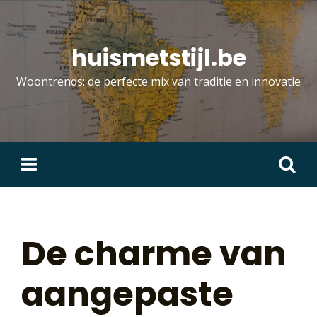
Skip
to
content
huismetstijl.be
Woontrends: de perfecte mix van traditie en innovatie
Zoeken
naar:
De charme van
aangepaste