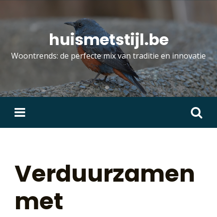
Skip
to
content
huismetstijl.be
Woontrends: de perfecte mix van traditie en innovatie
Zoeken
naar:
Verduurzamen
met