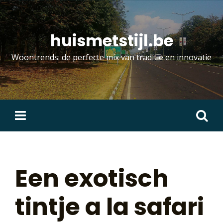
Skip
to
content
huismetstijl.be
Woontrends: de perfecte mix van traditie en innovatie
Zoeken
naar:
Een exotisch
tintje a la safari