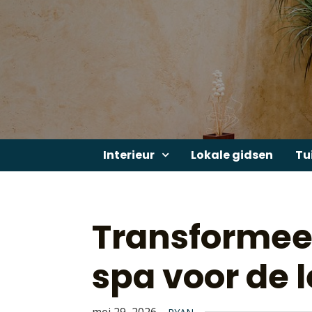
Skip
to
content
Interieur
Lokale gidsen
Tu
Transformeer
spa voor de 
mei 29, 2026