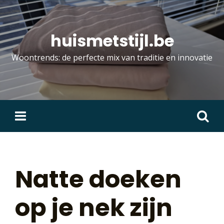
Skip
to
content
huismetstijl.be
Woontrends: de perfecte mix van traditie en innovatie
Zoeken
naar:
Natte doeken
op je nek zijn