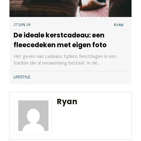
27 JUN 24
RYAN
De ideale kerstcadeau: een
fleecedeken met eigen foto
Het geven van cadeaus tijdens feestdagen is een
traditie die al eeuwenlang bestaat. In de…
LIFESTYLE
Ryan