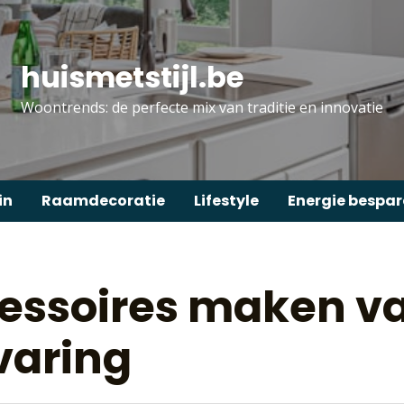
huismetstijl.be
Woontrends: de perfecte mix van traditie en innovatie
in
Raamdecoratie
Lifestyle
Energie bespa
cessoires maken v
rvaring