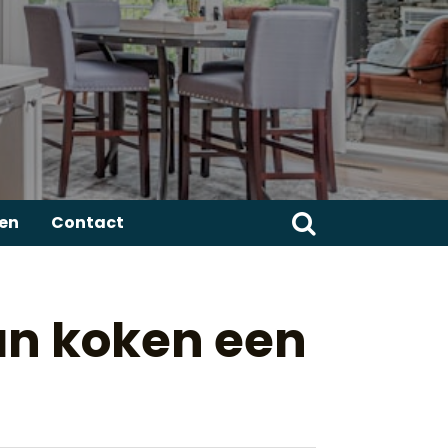
Zoeken
ren
Contact
naar:
an koken een