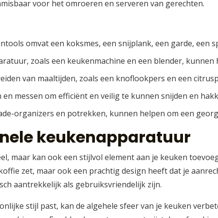
 onmisbaar voor het omroeren en serveren van gerechten.
ntools omvat een koksmes, een snijplank, een garde, een sp
pparatuur, zoals een keukenmachine en een blender, kunnen
eiden van maaltijden, zoals een knoflookpers en een citrus
n en messen om efficiënt en veilig te kunnen snijden en hak
lade-organizers en potrekken, kunnen helpen om een geor
tionele keukenapparatuur
eel, maar kan ook een stijlvol element aan je keuken toevoe
 koffie zet, maar ook een prachtig design heeft dat je aanre
ch aantrekkelijk als gebruiksvriendelijk zijn.
onlijke stijl past, kan de algehele sfeer van je keuken verbe