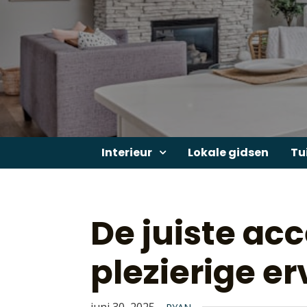
Skip
to
content
Interieur
Lokale gidsen
Tu
De juiste ac
plezierige e
juni 30, 2025