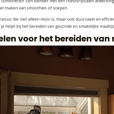
teit combineren. Een blender met een roestvrijstalen afwerki
r het maken van smoothies of soepen.
atuur die niet alleen mooi is, maar ook duurzaam en efficiënt
e helpt bij het bereiden van gezonde en smakelijke maaltij
len voor het bereiden van 