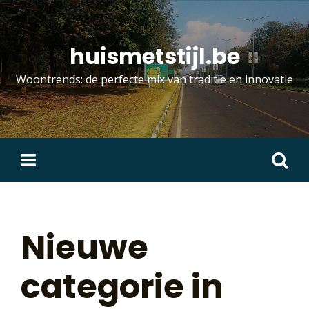
Skip
to
content
huismetstijl.be
Woontrends: de perfecte mix van traditie en innovatie
Zoeken
naar:
Nieuwe
categorie in