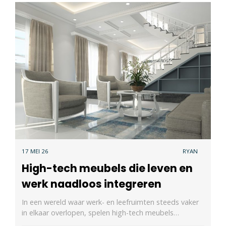
17 MEI 26
RYAN
High-tech meubels die leven en
werk naadloos integreren
In een wereld waar werk- en leefruimten steeds vaker
in elkaar overlopen, spelen high-tech meubels…