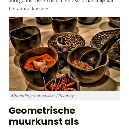
doorgaans tussen de €10 en €30, afhankelijk van
het aantal kussens.
Afbeelding: babawawa / Pixabay
Geometrische
muurkunst als