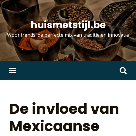
Skip
to
content
huismetstijl.be
Woontrends: de perfecte mix van traditie en innovatie
Zoeken
naar:
De invloed van
Mexicaanse