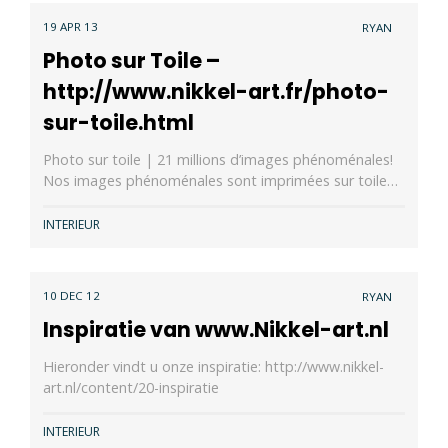
19 APR 13
RYAN
Photo sur Toile –
http://www.nikkel-art.fr/photo-
sur-toile.html
Photo sur toile | 21 millions d’images phénoménales!
Nos images phénoménales sont imprimées sur toile…
INTERIEUR
10 DEC 12
RYAN
Inspiratie van www.Nikkel-art.nl
Hieronder vindt u onze inspiratie: http://www.nikkel-
art.nl/content/20-inspiratie
INTERIEUR