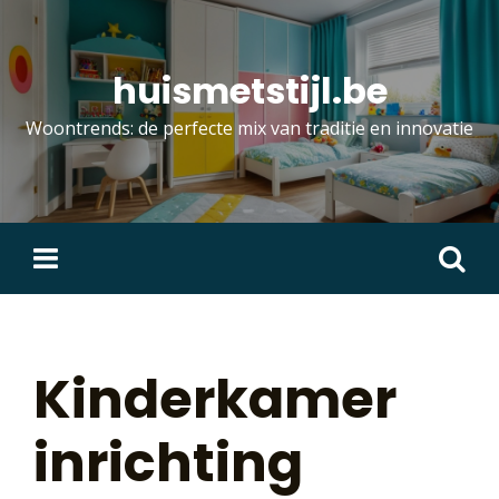
Skip
to
content
huismetstijl.be
Woontrends: de perfecte mix van traditie en innovatie
Zoeken
naar:
Kinderkamer
inrichting