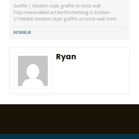
Graffiti | Modern style graffiti on brick wall
http://www.nikkel-art.be/fotobehang-0-Zoeken-
27188406-Modern-style-graffiti-on-brick-wall-.html
INTERIEUR
Ryan