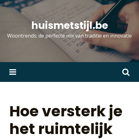
Skip
to
content
huismetstijl.be
Woontrends: de perfecte mix van traditie en innovatie
Zoeken
naar:
Hoe versterk je
het ruimtelijk