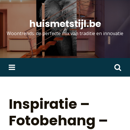
Skip
to
content
huismetstijl.be
Woontrends: de perfecte mix van traditie en innovatie
Zoeken
naar:
Inspiratie –
Fotobehang –