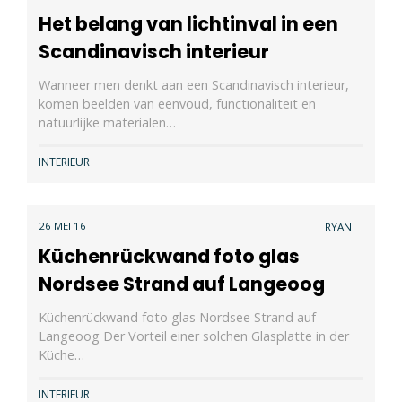
Het belang van lichtinval in een
Scandinavisch interieur
Wanneer men denkt aan een Scandinavisch interieur,
komen beelden van eenvoud, functionaliteit en
natuurlijke materialen…
INTERIEUR
26 MEI 16
RYAN
Küchenrückwand foto glas
Nordsee Strand auf Langeoog
Küchenrückwand foto glas Nordsee Strand auf
Langeoog Der Vorteil einer solchen Glasplatte in der
Küche…
INTERIEUR