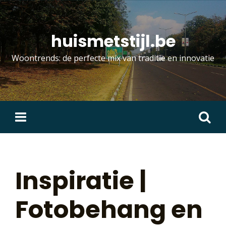
Skip
to
content
huismetstijl.be
Woontrends: de perfecte mix van traditie en innovatie
Zoeken
naar:
Inspiratie |
Fotobehang en