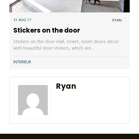
31 AUG 17
RYAN
Stickers on the door
Stickers on the door Hall, street, room doors decor
with beautiful door stickers, which are…
INTERIEUR
Ryan