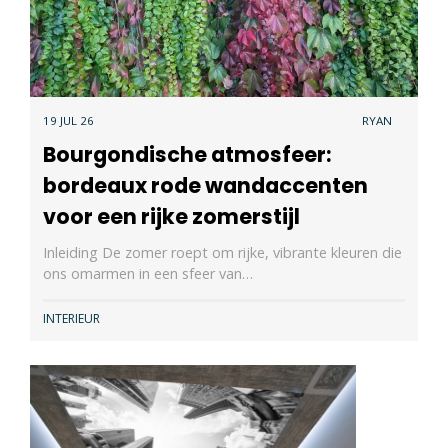
19 JUL 26
RYAN
Bourgondische atmosfeer:
bordeaux rode wandaccenten
voor een rijke zomerstijl
Inleiding De zomer roept om rijke, vibrante kleuren die
ons omarmen in een sfeer van…
INTERIEUR