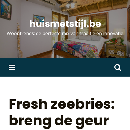
Skip
to
content
huismetstijl.be
Woontrends: de perfecte mix van traditie en innovatie
Zoeken
naar:
Fresh zeebries:
breng de geur