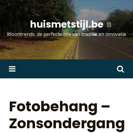
Skip
to
content
huismetstijl.be
Woontrends: de perfecte mix van traditie en innovatie
Zoeken
naar:
Fotobehang –
Zonsondergang