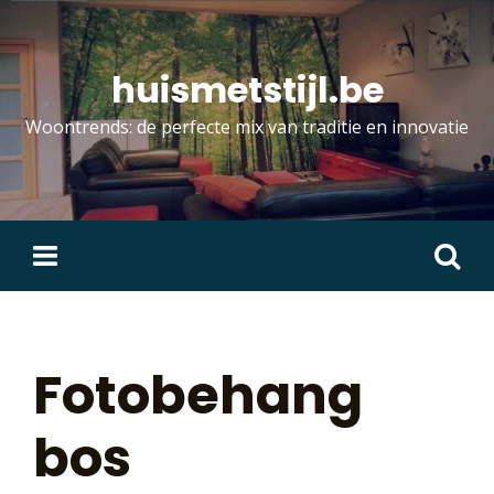
Skip
to
content
huismetstijl.be
Woontrends: de perfecte mix van traditie en innovatie
Zoeken
naar:
Fotobehang
bos