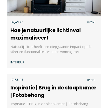
16 JAN 25
RYAN
Hoe je natuurlijke lichtinval
maximaliseert
Natuurlijk licht heeft een diepgaande impact op de
sfeer en functionaliteit van een woning. Het…
INTERIEUR
17 JUN 13
RYAN
Inspiratie | Brug in de slaapkamer
| Fotobehang
Inspiratie | Brug in de slaapkamer | Fotobehang