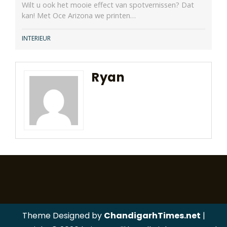
Wilt u ook het mooie effect van spotvernissen? Dat
kan! Met Oce Arizona we printen…
INTERIEUR
Ryan
Theme Designed by
ChandigarhTimes.net
|