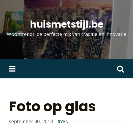
Skip
to
content
huismetstijl.be
Woontrends: de perfecte mix van traditie en innovatie
Zoeken
naar:
Foto op glas
september 30, 2013
RYAN