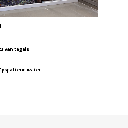
l
ts van tegels
 Opspattend water