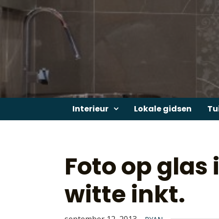
Skip
to
content
Interieur
Lokale gidsen
Tu
Foto op glas
witte inkt.
september 12, 2013