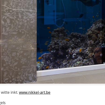
witte inkt.
www.nikkel-art.be
gels