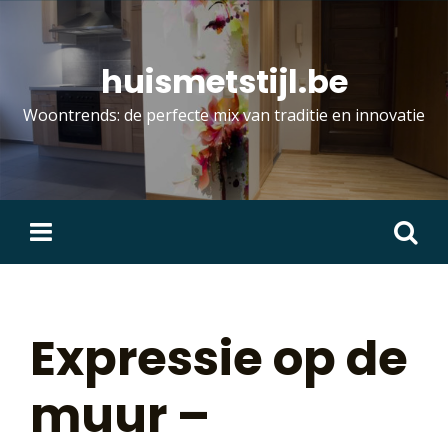
Skip
to
content
huismetstijl.be
Woontrends: de perfecte mix van traditie en innovatie
Zoeken
naar:
Expressie op de
muur –