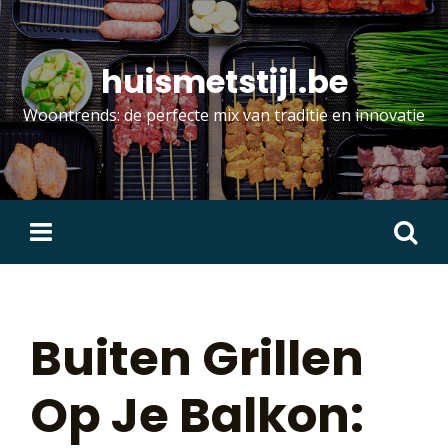
Skip
to
content
huismetstijl.be
Woontrends: de perfecte mix van traditie en innovatie
Zoeken
naar:
Buiten Grillen
Op Je Balkon: