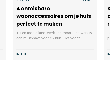
2 MRT 23
1
RYAN
4 onmisbare
woonaccessoires om je huis
perfect te maken
r
1. Een mooie kunstwerk Een mooi kunstwerk is
E
een must-have voor elk huis. Het voegt…
p
INTERIEUR
I