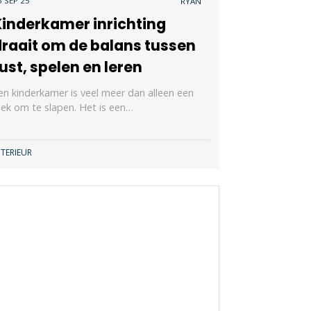
5 SEP 25
RYAN
Kinderkamer inrichting
draait om de balans tussen
ust, spelen en leren
en kinderkamer is veel meer dan alleen een
lek om te slapen. Het is een…
NTERIEUR