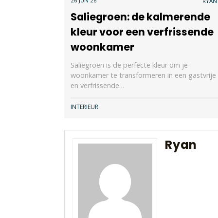
26 JUN 26
RYAN
Saliegroen: de kalmerende
kleur voor een verfrissende
woonkamer
Saliegroen is de perfecte kleur om je
woonkamer te transformeren in een gastvrije
en verfrissende…
INTERIEUR
Ryan