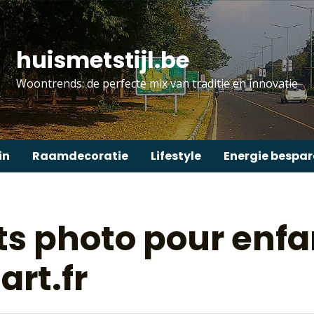
huismetstijl.be
Woontrends: de perfecte mix van traditie en innovatie
in
Raamdecoratie
Lifestyle
Energie bespa
ts photo pour enf
rt.fr