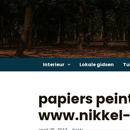
Skip
to
content
Interieur
Lokale gidsen
Tu
papiers pein
www.nikkel-a
april 29, 2013