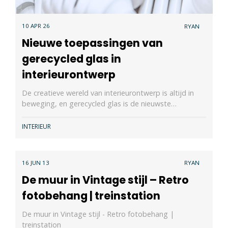
10 APR 26
RYAN
Nieuwe toepassingen van
gerecycled glas in
interieurontwerp
De creatieve wereld van interieurontwerp is altijd in
beweging, en gerecycled glas is de nieuwste…
INTERIEUR
16 JUN 13
RYAN
De muur in Vintage stijl – Retro
fotobehang | treinstation
De muur in Vintage stijl - Retro fotobehang |
treinstation