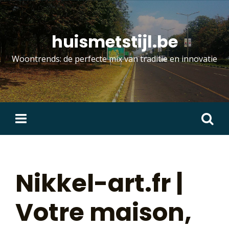
Skip
to
content
huismetstijl.be
Woontrends: de perfecte mix van traditie en innovatie
Zoeken
naar:
Nikkel-art.fr |
Votre maison,