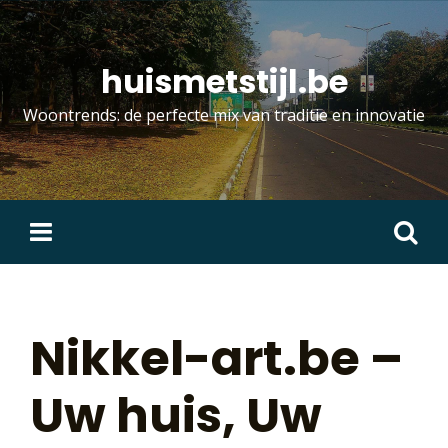
Skip
to
content
huismetstijl.be
Woontrends: de perfecte mix van traditie en innovatie
Zoeken
naar:
Nikkel-art.be –
Uw huis, Uw