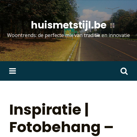
Skip
to
content
huismetstijl.be
Woontrends: de perfecte mix van traditie en innovatie
Zoeken
naar:
Inspiratie |
Fotobehang –