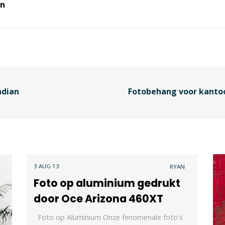
en
ndian
Fotobehang voor kantoo
3 AUG 13
RYAN
Foto op aluminium gedrukt
door Oce Arizona 460XT
Foto op Aluminium Onze fenomenale foto's