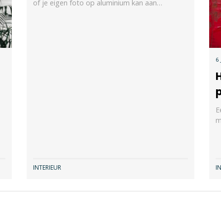
of je eigen foto op aluminium kan aan…
6
E
m
INTERIEUR
I