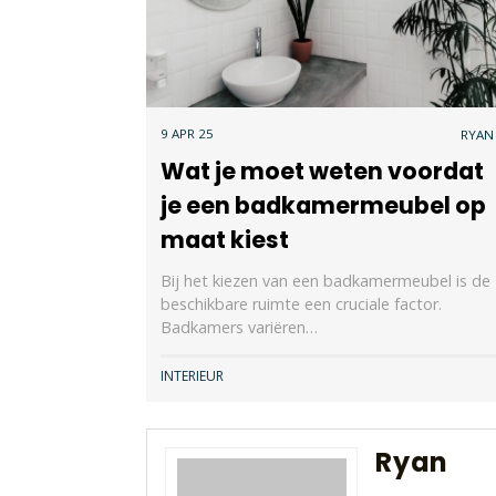
9 APR 25
RYAN
Wat je moet weten voordat
je een badkamermeubel op
maat kiest
Bij het kiezen van een badkamermeubel is de
beschikbare ruimte een cruciale factor.
Badkamers variëren…
INTERIEUR
Ryan