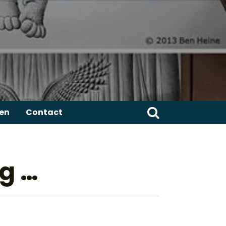
Zoeken
ren
Contact
naar:
ng …