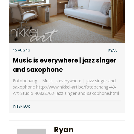
15 AUG 13
RYAN
Music is everywhere | jazz singer
and saxophone
Fotobehang – Music is everywhere | jazz singer and
saxophone http://www.nikkel-art.be/fotobehang-43-
Art-Studio-40822763-jazz-singer-and-saxophone.html
INTERIEUR
Ryan