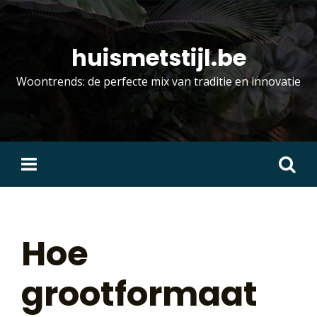
Skip
to
content
huismetstijl.be
Woontrends: de perfecte mix van traditie en innovatie
Zoeken
naar:
Hoe
grootformaat