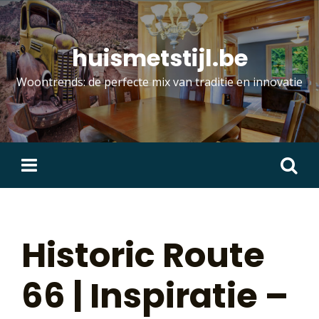
Skip
to
content
huismetstijl.be
Woontrends: de perfecte mix van traditie en innovatie
Zoeken
naar:
Historic Route
66 | Inspiratie –