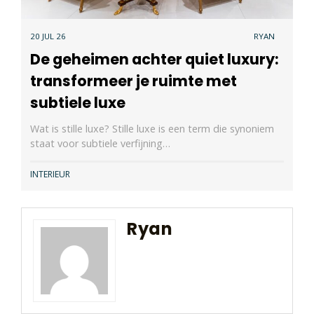
20 JUL 26
RYAN
De geheimen achter quiet luxury:
transformeer je ruimte met
subtiele luxe
Wat is stille luxe? Stille luxe is een term die synoniem
staat voor subtiele verfijning…
INTERIEUR
Ryan