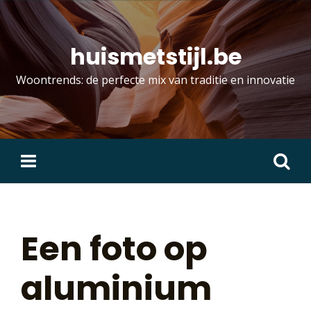
Skip
to
content
huismetstijl.be
Woontrends: de perfecte mix van traditie en innovatie
Zoeken
naar:
Een foto op
aluminium