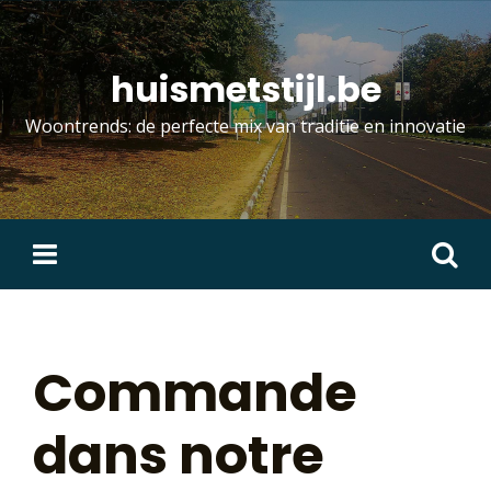
Skip
to
content
huismetstijl.be
Woontrends: de perfecte mix van traditie en innovatie
Zoeken
naar:
Commande
dans notre