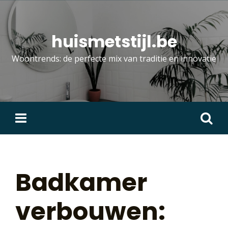
Skip
to
content
huismetstijl.be
Woontrends: de perfecte mix van traditie en innovatie
Zoeken
naar:
Badkamer
verbouwen: