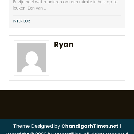
Er zijn heel wat manieren om een ruimte in huis op te
leuken. Een van…
INTERIEUR
Ryan
Theme Designed by
ChandigarhTimes.net
|